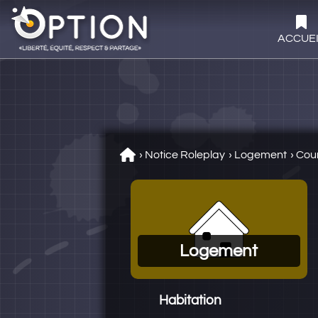
ACCUE
›
Notice Roleplay
›
Logement
›
Cour
Logement
Habitation