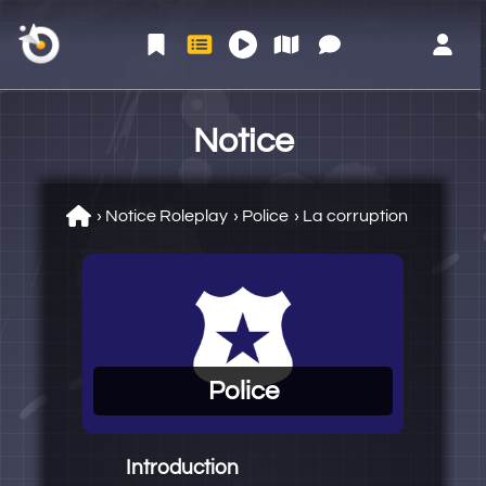
ACCUEIL
NOTICE
LE
COMMUN
ESPACE
JOUER
PLATEAU
AUTÉ
MEMBRE
Notice
›
Notice Roleplay
›
Police
›
La corruption
Police
Introduction