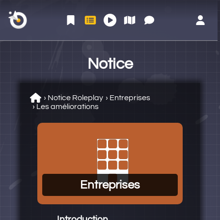
ACCUEIL
NOTICE
LE
COMMUN
ESPACE
JOUER
PLATEAU
AUTÉ
MEMBRE
Notice
›
Notice Roleplay
›
Entreprises
›
Les améliorations
Entreprises
Introduction